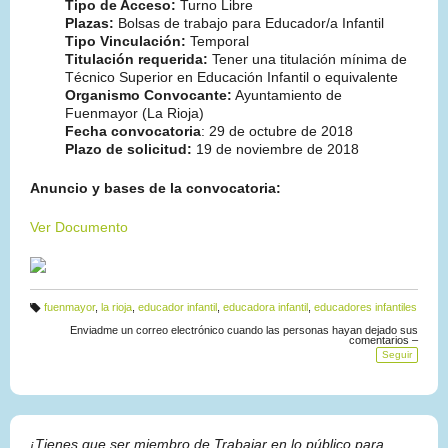
Tipo de Acceso:
Turno Libre
Plazas:
Bolsas de trabajo para Educador/a Infantil
Tipo Vinculación:
Temporal
Titulación requerida:
Tener una titulación mínima de
Técnico Superior en Educación Infantil o equivalente
Organismo Convocante:
A
yuntamiento de
Fuenmayor (La Rioja)
Fecha convocatoria
: 29 de octubre de 2018
Plazo de solicitud:
19 de noviembre de 2018
Anuncio y bases de la convocatoria:
Ver Documento
fuenmayor
,
la rioja
,
educador infantil
,
educadora infantil
,
educadores infantiles
Et
iq
Enviadme un correo electrónico cuando las personas hayan dejado sus
u
comentarios –
et
Seguir
a
s:
¡Tienes que ser miembro de Trabajar en lo público para