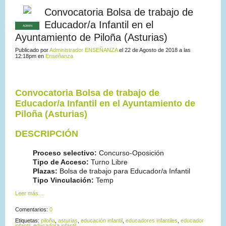
Convocatoria Bolsa de trabajo de
Educador/a Infantil en el
ADMIN
Ayuntamiento de Piloña (Asturias)
Publicado por
Administrador ENSEÑANZA
el 22 de Agosto de 2018 a las
12:18pm en
Enseñanza
Convocatoria Bolsa de trabajo de
Educador/a Infantil en el
Ayuntamiento de
Piloña (Asturias)
DESCRIPCIÓN
Proceso selectivo:
Concurso-Oposición
Tipo de Acceso:
Turno Libre
Plazas:
Bolsa de trabajo para Educador/a Infantil
Tipo Vinculación:
Temp
Leer más…
Comentarios:
0
Etiquetas:
piloña
,
asturias
,
educación infantil
,
educadores infantiles
,
educador
infantil
,
educadora infantil