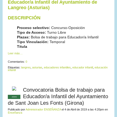
Educador/a Infantil del Ayuntamiento de
Langreo (Asturias)
DESCRIPCIÓN
Proceso selectivo:
Concurso-Oposición
Tipo de Acceso:
Turno Libre
Plazas:
Bolsa de trabajo para Educador/a Infantil
Tipo Vinculación:
Temporal
Titula
Leer más…
Comentarios:
0
Etiquetas:
langreo
,
asturias
,
educadores infantiles
,
educador infantil
,
educación
infantil
Convocatoria Bolsa de trabajo para
Educador/a Infantil del Ayuntamiento
ADMIN
de Sant Joan Les Fonts (Girona)
Publicado por
Administrador ENSEÑANZA
el 4 de Abril de 2019 a las 4:20pm en
Enseñanza