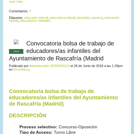
Leer más…
Comentarios:
0
Etiquetas:
educador infantil
,
educadora infantil
,
barañáin
,
navarra
,
educación
infantil
,
educadores infantiles
Convocatoria bolsa de trabajo de
educadores/as infantiles del
ADMIN
Ayuntamiento de Rascafría (Madrid
Publicado por
Administrador ENSEÑANZA
el 28 de Junio de 2018 a las 1:29pm
en
Enseñanza
Convocatoria bolsa de trabajo de
educadores/as infantiles del Ayuntamiento
de Rascafría (Madrid)
DESCRIPCIÓN
Proceso selectivo:
Concurso-Oposición
Tipo de Acceso:
Turno Libre