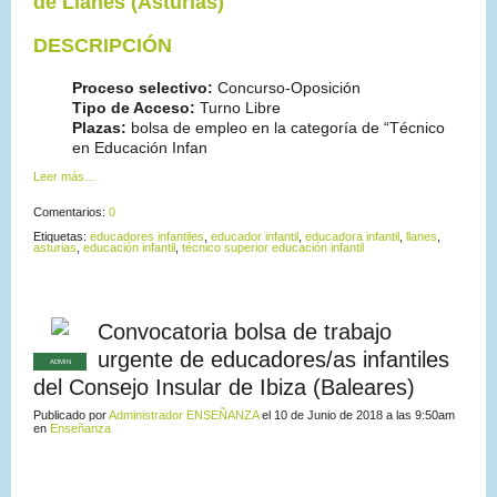
de Llanes (Asturias)
DESCRIPCIÓN
Proceso selectivo:
Concurso-Oposición
Tipo de Acceso:
Turno Libre
Plazas:
bolsa de empleo en la categoría de “Técnico
en Educación Infan
Leer más…
Comentarios:
0
Etiquetas:
educadores infantiles
,
educador infantil
,
educadora infantil
,
llanes
,
asturias
,
educación infantil
,
técnico superior educación infantil
Convocatoria bolsa de trabajo
urgente de educadores/as infantiles
ADMIN
del Consejo Insular de Ibiza (Baleares)
Publicado por
Administrador ENSEÑANZA
el 10 de Junio de 2018 a las 9:50am
en
Enseñanza