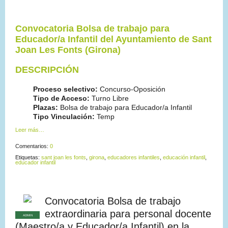
Convocatoria Bolsa de trabajo para
Educador/a Infantil del Ayuntamiento de Sant
Joan Les Fonts (Girona)
DESCRIPCIÓN
Proceso selectivo:
Concurso-Oposición
Tipo de Acceso:
Turno Libre
Plazas:
Bolsa de trabajo para Educador/a Infantil
Tipo Vinculación:
Temp
Leer más…
Comentarios:
0
Etiquetas:
sant joan les fonts
,
girona
,
educadores infantiles
,
educación infantil
,
educador infantil
Convocatoria Bolsa de trabajo
extraordinaria para personal docente
ADMIN
(Maestro/a y Educador/a Infantil) en la