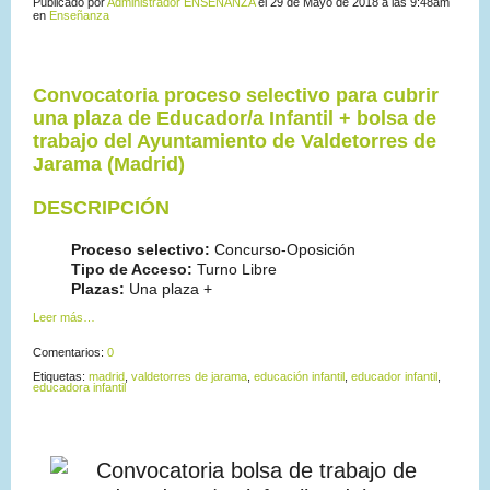
Publicado por
Administrador ENSEÑANZA
el 29 de Mayo de 2018 a las 9:48am
en
Enseñanza
Convocatoria proceso selectivo para cubrir
una plaza de Educador/a Infantil + bolsa de
trabajo del Ayuntamiento de Valdetorres de
Jarama (Madrid)
DESCRIPCIÓN
Proceso selectivo:
Concurso-Oposición
Tipo de Acceso:
Turno Libre
Plazas:
Una plaza +
Leer más…
Comentarios:
0
Etiquetas:
madrid
,
valdetorres de jarama
,
educación infantil
,
educador infantil
,
educadora infantil
Convocatoria bolsa de trabajo de