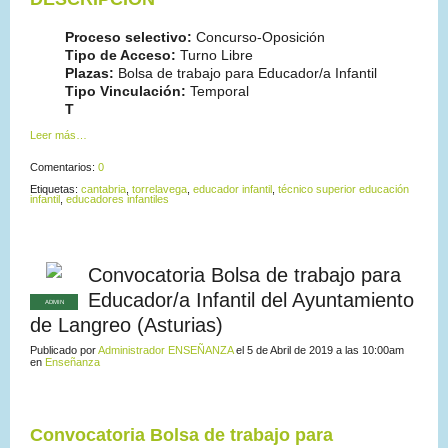
Proceso selectivo:
Concurso-Oposición
Tipo de Acceso:
Turno Libre
Plazas:
Bolsa de trabajo para Educador/a Infantil
Tipo Vinculación:
Temporal
T
Leer más…
Comentarios:
0
Etiquetas:
cantabria
,
torrelavega
,
educador infantil
,
técnico superior educación
infantil
,
educadores infantiles
Convocatoria Bolsa de trabajo para
Educador/a Infantil del Ayuntamiento
ADMIN
de Langreo (Asturias)
Publicado por
Administrador ENSEÑANZA
el 5 de Abril de 2019 a las 10:00am
en
Enseñanza
Convocatoria Bolsa de trabajo para