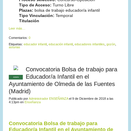
Tipo de Acceso:
Turno Libre
Plazas:
bolsa de trabajo educador/a infantil
Tipo Vinculación:
Temporal
Titulación
Leer más…
Comentarios:
0
Etiquetas:
educador infantil
,
educación infantil
,
educadores infantiles
,
gozón
,
asturias
Convocatoria Bolsa de trabajo para
Educador/a Infantil en el
ADMIN
Ayuntamiento de Olmeda de las Fuentes
(Madrid)
Publicado por
Administrador ENSEÑANZA
el 9 de Diciembre de 2018 a las
4:13pm en
Enseñanza
Convocatoria Bolsa de trabajo
para
Educador/a Infantil en el Ayuntamiento de