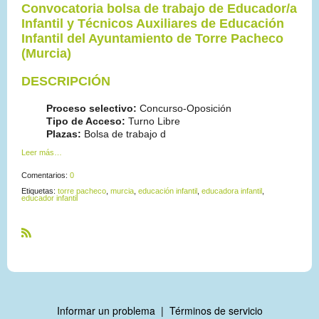
Convocatoria bolsa de trabajo de Educador/a
Infantil y Técnicos Auxiliares de Educación
Infantil del Ayuntamiento de Torre Pacheco
(Murcia)
DESCRIPCIÓN
Proceso selectivo:
Concurso-Oposición
Tipo de Acceso:
Turno Libre
Plazas:
Bolsa de trabajo d
Leer más…
Comentarios:
0
Etiquetas:
torre pacheco
,
murcia
,
educación infantil
,
educadora infantil
,
educador infantil
R
S
S
Informar un problema
|
Términos de servicio