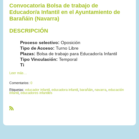
Convocatoria Bolsa de trabajo de
Educador/a Infantil en el Ayuntamiento de
Barañáin (Navarra)
DESCRIPCIÓN
Proceso selectivo:
Oposición
Tipo de Acceso:
Turno Libre
Plazas:
Bolsa de trabajo para Educador/a Infantil
Tipo Vinculación:
Temporal
Ti
Leer más…
Comentarios:
0
Etiquetas:
educador infantil
,
educadora infantil
,
barañáin
,
navarra
,
educación
infantil
,
educadores infantiles
R
S
S