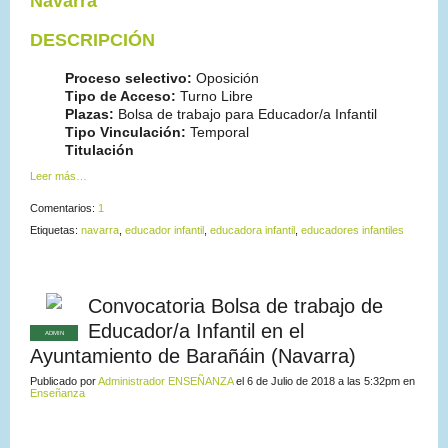
Navarra
DESCRIPCIÓN
Proceso selectivo:
Oposición
Tipo de Acceso:
Turno Libre
Plazas:
Bolsa de trabajo para Educador/a Infantil
Tipo Vinculación:
Temporal
Titulación
Leer más…
Comentarios:
1
Etiquetas:
navarra
,
educador infantil
,
educadora infantil
,
educadores infantiles
Convocatoria Bolsa de trabajo de
Educador/a Infantil en el
ADMIN
Ayuntamiento de Barañáin (Navarra)
Publicado por
Administrador ENSEÑANZA
el 6 de Julio de 2018 a las 5:32pm en
Enseñanza